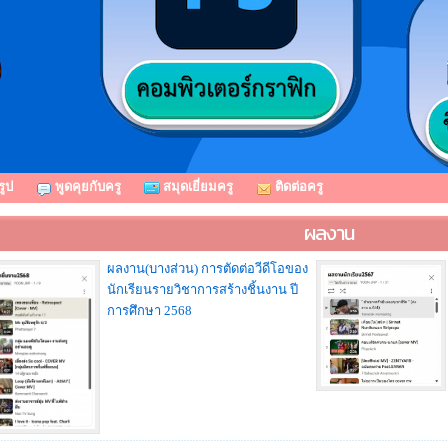
รูป
พูดคุยกับครู
สมุดเยี่ยมครู
ติดต่อครู
ผลงาน
ผลงาน(บางส่วน) การตัดต่อวีดีโอของ
นักเรียนรายวิชาการสร้างชิ้นงาน ปี
การศึกษา 2568