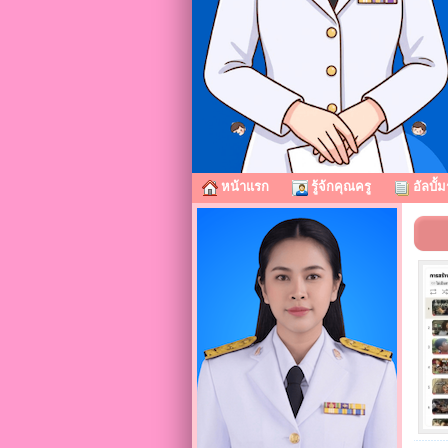
หน้าแรก
รู้จ้กคุณครู
อัลบั้ม